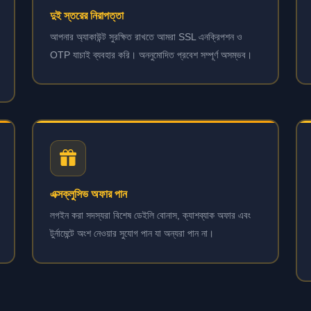
দুই স্তরের নিরাপত্তা
আপনার অ্যাকাউন্ট সুরক্ষিত রাখতে আমরা SSL এনক্রিপশন ও
OTP যাচাই ব্যবহার করি। অননুমোদিত প্রবেশ সম্পূর্ণ অসম্ভব।
এক্সক্লুসিভ অফার পান
লগইন করা সদস্যরা বিশেষ ডেইলি বোনাস, ক্যাশব্যাক অফার এবং
টুর্নামেন্টে অংশ নেওয়ার সুযোগ পান যা অন্যরা পান না।