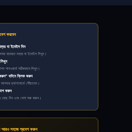
রবেশ করবেন
ম্বর বা ইমেইল দিন
 সময় ব্যবহৃত নম্বর বা ইমেইল লিখুন।
 লিখুন
ন পাসওয়ার্ড সঠিকভাবে লিখুন।
করুন" বাটনে ক্লিক করুন
 আপনার ড্যাশবোর্ডে পৌঁছাবেন।
োগ করুন
েম বেছে নিন এবং খেলা শুরু করুন।
য়ে আরও সহজে প্রবেশ করুন