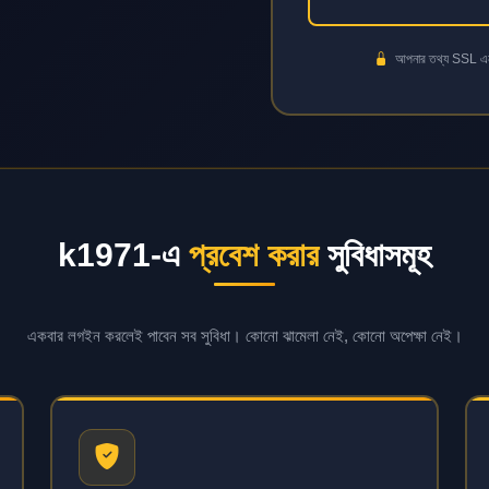
আপনার তথ্য SSL এনক্র
k1971-এ
প্রবেশ করার
সুবিধাসমূহ
একবার লগইন করলেই পাবেন সব সুবিধা। কোনো ঝামেলা নেই, কোনো অপেক্ষা নেই।